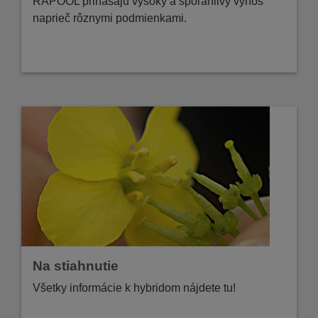
RAPOOL prinášajú vysoký a spoľahlivý výnos
naprieč rôznymi podmienkami.
zistite viac
Na stiahnutie
Všetky informácie k hybridom nájdete tu!