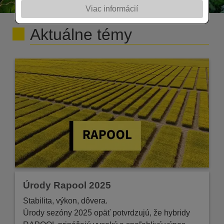
Viac informácií
Aktuálne témy
Úrody Rapool 2025
Stabilita, výkon, dôvera.
Úrody sezóny 2025 opäť potvrdzujú, že hybridy