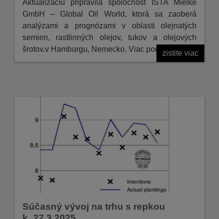
Aktualizáciu pripravila spoločnosť ISTA Mielke
GmbH – Global Oil World, ktorá sa zaoberá
analýzami a prognózami v oblasti olejnatých
semien, rastlinných olejov, tukov a olejových
šrotov.v Hamburgu, Nemecko. Viac podrobností
zistite viac
...
Súčasný vývoj na trhu s repkou
k_27.3.2025