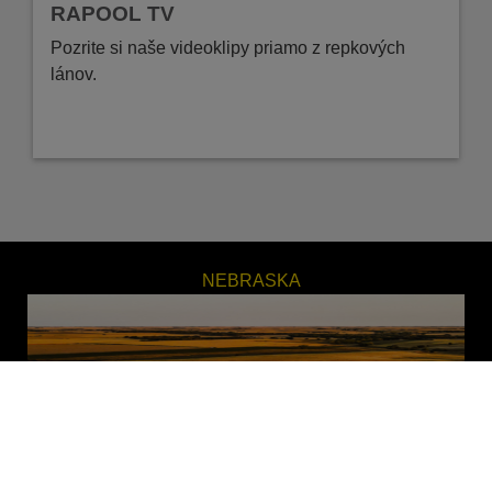
RAPOOL TV
Pozrite si naše videoklipy priamo z repkových
lánov.
JANOSH
zistite viac